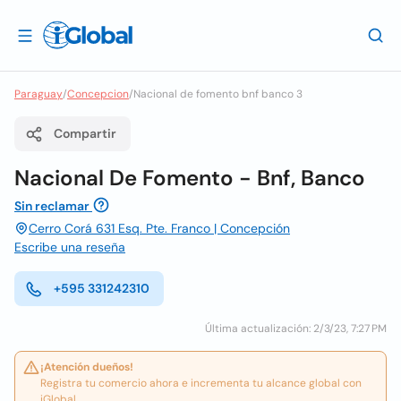
Paraguay
/
Concepcion
/
Nacional de fomento bnf banco 3
Compartir
Nacional De Fomento - Bnf, Banco
Sin reclamar
Cerro Corá 631 Esq. Pte. Franco | Concepción
Escribe una reseña
+595 331242310
Última actualización: 2/3/23, 7:27 PM
¡Atención dueños!
Registra tu comercio ahora e incrementa tu alcance global con
iGlobal.