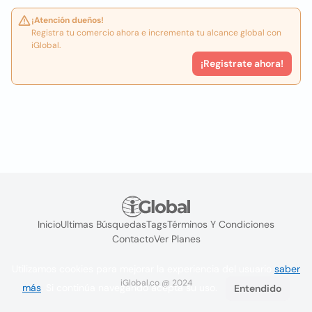
¡Atención dueños!
Registra tu comercio ahora e incrementa tu alcance global con
iGlobal.
¡Registrate ahora!
Inicio
Ultimas Búsquedas
Tags
Términos Y Condiciones
Contacto
Ver Planes
Utilizamos cookies para mejorar la experiencia del usuario
saber
iGlobal.co @ 2024
más
. Si continúa navegando acepta su uso.
Entendido