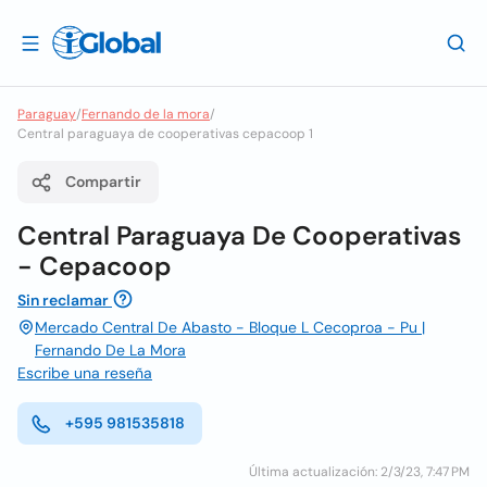
Paraguay
/
Fernando de la mora
/
Central paraguaya de cooperativas cepacoop 1
Compartir
Central Paraguaya De Cooperativas
- Cepacoop
Sin reclamar
Mercado Central De Abasto - Bloque L Cecoproa - Pu |
Fernando De La Mora
Escribe una reseña
+595 981535818
Última actualización: 2/3/23, 7:47 PM