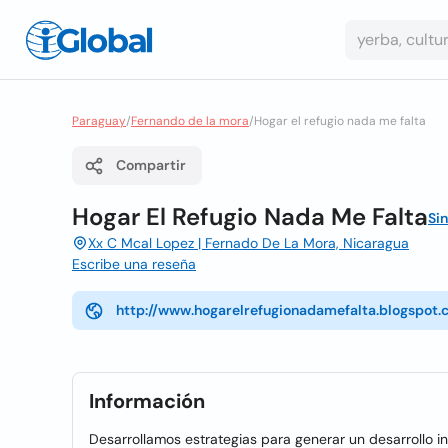
Paraguay
/
Fernando de la mora
/
Hogar el refugio nada me falta
Compartir
Hogar El Refugio Nada Me Falta
Si
Xx C Mcal Lopez | Fernado De La Mora, Nicaragua
Escribe una reseña
http://www.hogarelrefugionadamefalta.blogspot
Información
Desarrollamos estrategias para generar un desarrollo i