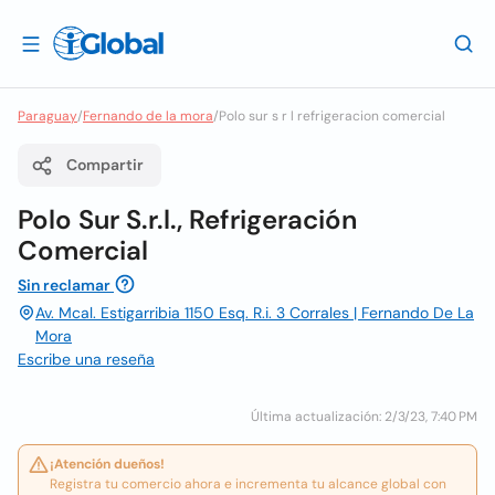
Paraguay
/
Fernando de la mora
/
Polo sur s r l refrigeracion comercial
Compartir
Polo Sur S.r.l., Refrigeración
Comercial
Sin reclamar
Av. Mcal. Estigarribia 1150 Esq. R.i. 3 Corrales | Fernando De La
Mora
Escribe una reseña
Última actualización: 2/3/23, 7:40 PM
¡Atención dueños!
Registra tu comercio ahora e incrementa tu alcance global con