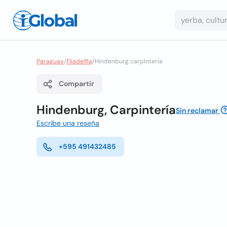
Paraguay
/
Filadelfia
/
Hindenburg carpinteria
Compartir
Hindenburg, Carpintería
Sin reclamar
Escribe una reseña
+595 491432485