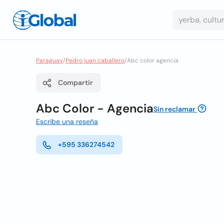
Paraguay
/
Pedro juan caballero
/
Abc color agencia
Compartir
Abc Color - Agencia
Sin reclamar
Escribe una reseña
+595 336274542