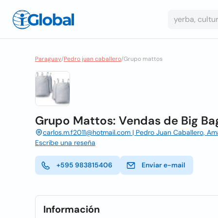
Paraguay
/
Pedro juan caballero
/
Grupo mattos
Grupo Mattos: Vendas de Big Bag
carlos.m.f2011@hotmail.com | Pedro Juan Caballero, 
Escribe una reseña
+595 983815406
Enviar e-mail
Información