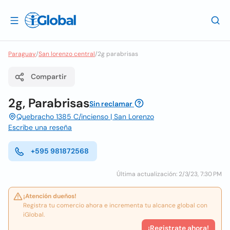
Paraguay
/
San lorenzo central
/
2g parabrisas
Compartir
2g, Parabrisas
Sin reclamar
Quebracho 1385 C/incienso | San Lorenzo
Escribe una reseña
+595 981872568
Última actualización: 2/3/23, 7:30 PM
¡Atención dueños!
Registra tu comercio ahora e incrementa tu alcance global con
iGlobal.
¡Registrate ahora!