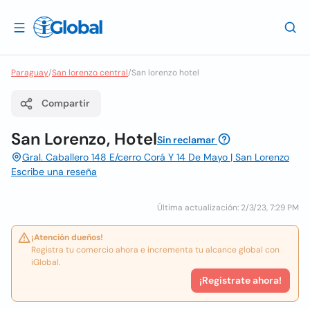
Paraguay
/
San lorenzo central
/
San lorenzo hotel
Compartir
San Lorenzo, Hotel
Sin reclamar
Gral. Caballero 148 E/cerro Corá Y 14 De Mayo | San Lorenzo
Escribe una reseña
Última actualización: 2/3/23, 7:29 PM
¡Atención dueños!
Registra tu comercio ahora e incrementa tu alcance global con
iGlobal.
¡Registrate ahora!