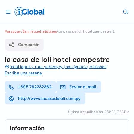
Paraguay
/
San miguel misiones
/
La casa de loli hotel campestre 2
Compartir
la casa de loli hotel campestre
mcal lopez y ruta yabebyry | san ignacio, misiones
Escribe una reseña
+595 782232362
Enviar e-mail
http://www.lacasadeloli.com.py
Última actualización: 2/3/23, 7:53 PM
Información