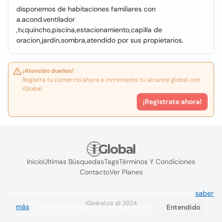
disponemos de habitaciones familiares con
a.acond.ventilador
,tv,quincho,piscina,estacionamiento,capilla de
oracion,jardin,sombra,atendido por sus propietarios.
¡Atención dueños!
Registra tu comercio ahora e incrementa tu alcance global con
iGlobal.
¡Registrate ahora!
Inicio
Ultimas Búsquedas
Tags
Términos Y Condiciones
Contacto
Ver Planes
Utilizamos cookies para mejorar la experiencia del usuario
saber
iGlobal.co @ 2024
más
. Si continúa navegando acepta su uso.
Entendido