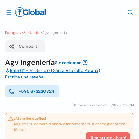
Paraguay
/
Santa rita
/
Agv ingenieria
Compartir
Agv Ingeniería
Sin reclamar
Ruta 6º - Bº Siñuelo | Santa Rita (alto Paraná)
Escribe una reseña
+595 673220824
Última actualización: 2/3/23, 7:51 PM
¡Atención dueños!
Registra tu comercio ahora e incrementa tu alcance global con
iGlobal.
¡Registrate ahora!