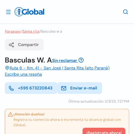
Paraguay
/
Santa rita
/
Basculas w a
Compartir
Basculas W. A
Sin reclamar
Ruta 6 - Km. 41 - San José | Santa Rita (alto Paraná)
Escribe una reseña
+595 673220843
Enviar e-mail
Última actualización: 2/3/23, 7:27 PM
¡Atención dueños!
Registra tu comercio ahora e incrementa tu alcance global con
iGlobal.
¡Registrate ahora!