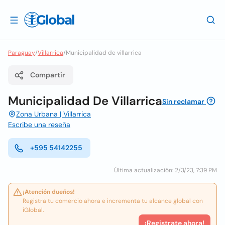
Paraguay
/
Villarrica
/
Municipalidad de villarrica
Compartir
Municipalidad De Villarrica
Sin reclamar
Zona Urbana | Villarrica
Escribe una reseña
+595 54142255
Última actualización: 2/3/23, 7:39 PM
¡Atención dueños!
Registra tu comercio ahora e incrementa tu alcance global con
iGlobal.
¡Registrate ahora!