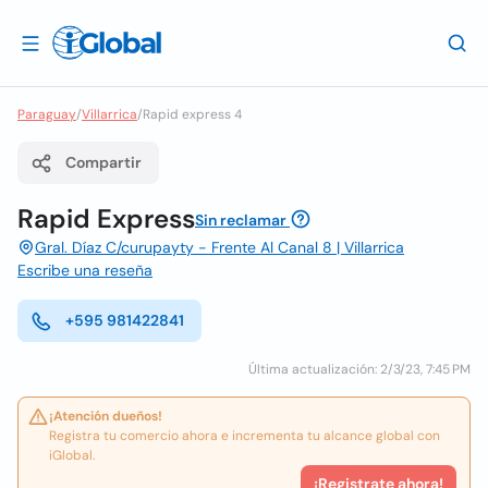
Paraguay
/
Villarrica
/
Rapid express 4
Compartir
Rapid Express
Sin reclamar
Gral. Díaz C/curupayty - Frente Al Canal 8 | Villarrica
Escribe una reseña
+595 981422841
Última actualización: 2/3/23, 7:45 PM
¡Atención dueños!
Registra tu comercio ahora e incrementa tu alcance global con
iGlobal.
¡Registrate ahora!