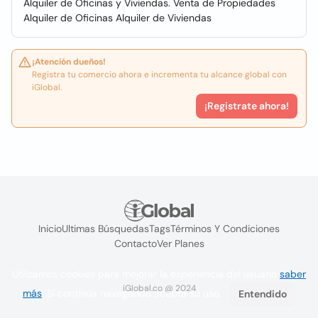
Alquiler de Oficinas y Viviendas. Venta de Propiedades
Alquiler de Oficinas Alquiler de Viviendas
¡Atención dueños!
Registra tu comercio ahora e incrementa tu alcance global con
iGlobal.
¡Registrate ahora!
Inicio
Ultimas Búsquedas
Tags
Términos Y Condiciones
Contacto
Ver Planes
Utilizamos cookies para mejorar la experiencia del usuario
saber
iGlobal.co @ 2024
más
. Si continúa navegando acepta su uso.
Entendido