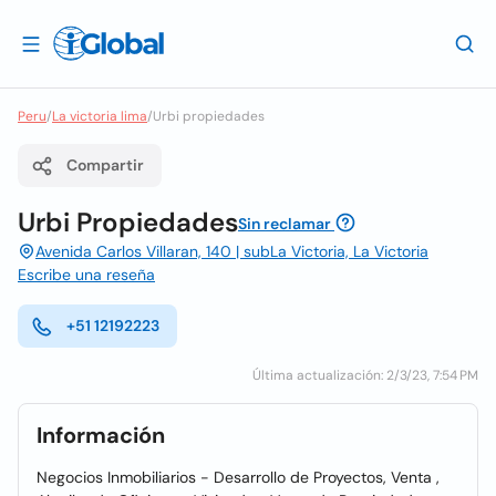
Peru
/
La victoria lima
/
Urbi propiedades
Compartir
Urbi Propiedades
Sin reclamar
Avenida Carlos Villaran, 140 | subLa Victoria, La Victoria
Escribe una reseña
+51 12192223
Última actualización: 2/3/23, 7:54 PM
Información
Negocios Inmobiliarios - Desarrollo de Proyectos, Venta ,