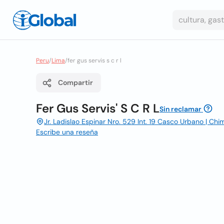
Peru
/
Lima
/
fer gus servis s c r l
Compartir
Fer Gus Servis' S C R L
Sin reclamar
Jr. Ladislao Espinar Nro. 529 Int. 19 Casco Urbano | Chi
Escribe una reseña