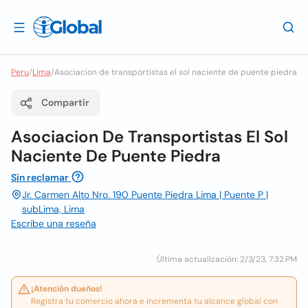
Peru
/
Lima
/
Asociacion de transportistas el sol naciente de puente piedra
Compartir
Asociacion De Transportistas El Sol
Naciente De Puente Piedra
Sin reclamar
Jr. Carmen Alto Nro. 190 Puente Piedra Lima | Puente P |
subLima, Lima
Escribe una reseña
Última actualización: 2/3/23, 7:32 PM
¡Atención dueños!
Registra tu comercio ahora e incrementa tu alcance global con