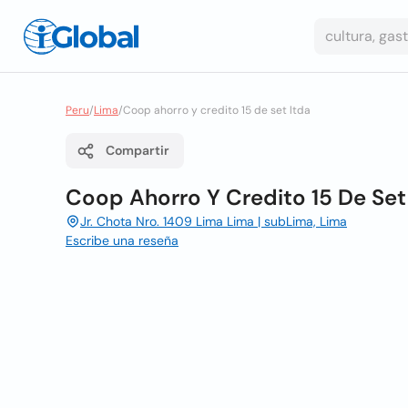
Peru
/
Lima
/
Coop ahorro y credito 15 de set ltda
Compartir
Coop Ahorro Y Credito 15 De Set
Jr. Chota Nro. 1409 Lima Lima | subLima, Lima
Escribe una reseña