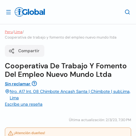
Peru
/
Lima
/
Cooperativa de trabajo y fomento del empleo nuevo mundo ltda
Compartir
Cooperativa De Trabajo Y Fomento
Del Empleo Nuevo Mundo Ltda
Sin reclamar
Nro. A17 Int. 08 Chimbote Ancash Santa | Chimbote | subLima,
Lima
Escribe una reseña
Última actualización: 2/3/23, 7:30 PM
¡Atención dueños!