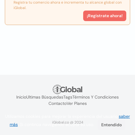
Registra tu comercio ahora e incrementa tu alcance global con
iGlobal.
¡Registrate ahora!
Inicio
Ultimas Búsquedas
Tags
Términos Y Condiciones
Contacto
Ver Planes
Utilizamos cookies para mejorar la experiencia del usuario
saber
iGlobal.co @ 2024
más
. Si continúa navegando acepta su uso.
Entendido