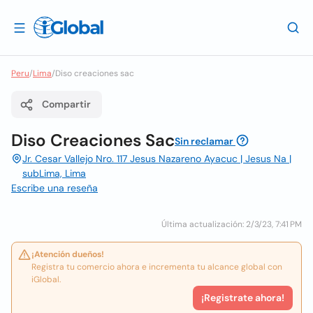
Peru
/
Lima
/
Diso creaciones sac
Compartir
Diso Creaciones Sac
Sin reclamar
Jr. Cesar Vallejo Nro. 117 Jesus Nazareno Ayacuc | Jesus Na |
subLima, Lima
Escribe una reseña
Última actualización: 2/3/23, 7:41 PM
¡Atención dueños!
Registra tu comercio ahora e incrementa tu alcance global con
iGlobal.
¡Registrate ahora!