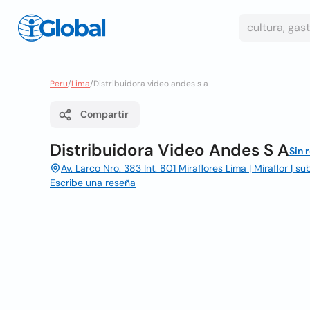
Peru
/
Lima
/
Distribuidora video andes s a
Compartir
Distribuidora Video Andes S A
Sin 
Av. Larco Nro. 383 Int. 801 Miraflores Lima | Miraflor | s
Escribe una reseña