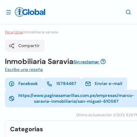
Peru
/
Lima
/
Inmobiliaria saravia
Compartir
Inmobiliaria Saravia
Sin reclamar
Escribe una reseña
Facebook
15784467
Enviar e-mail
https://www.paginasamarillas.com.pe/empresas/marco-
saravia-inmobiliaria/san-miguel-610587
Última actualización: 2/3/23, 8:29 
Categorías