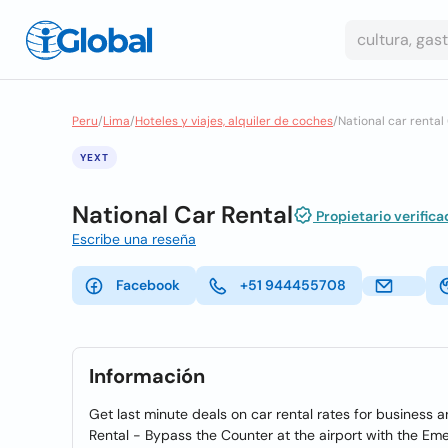
Peru
/
Lima
/
Hoteles y viajes, alquiler de coches
/
National car rental
YEXT
National Car Rental
Propietario verifica
Escribe una reseña
Facebook
+51 944455708
Información
Get last minute deals on car rental rates for business a
Rental - Bypass the Counter at the airport with the Eme