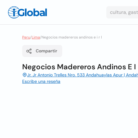
Peru
/
Lima
/
Negocios madereros andinos e i r l
Compartir
Negocios Madereros Andinos E I 
Jr. Jr Antonio Trelles Nro. 533 Andahuaylas Apur | Anda
Escribe una reseña