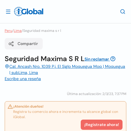
Peru
/
Lima
/
Seguridad maxima s r l
Compartir
Seguridad Maxima S R L
Sin reclamar
Cal. Ancash Nro. 1039 P.j. El Siglo Moquegua Moq | Moquegua
| subLima, Lima
Escribe una reseña
Última actualización: 2/3/23, 7:37 PM
¡Atención dueños!
Registra tu comercio ahora e incrementa tu alcance global con
iGlobal.
¡Registrate ahora!