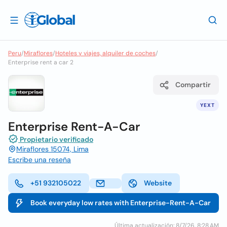
Peru
/
Miraflores
/
Hoteles y viajes, alquiler de coches
/
Enterprise rent a car 2
Compartir
YEXT
Enterprise Rent-A-Car
Propietario verificado
Miraflores 15074, Lima
Escribe una reseña
+51 932105022
Website
Book everyday low rates with Enterprise-Rent-A-Car
Última actualización: 8/7/26, 8:28 AM