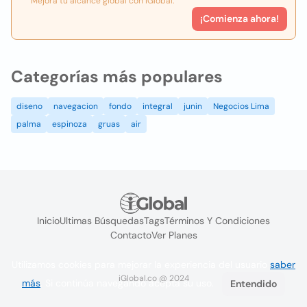
Mejora tu alcance global con iGlobal.
¡Comienza ahora!
Categorías más populares
diseno
navegacion
fondo
integral
junin
Negocios Lima
palma
espinoza
gruas
air
Inicio
Ultimas Búsquedas
Tags
Términos Y Condiciones
Contacto
Ver Planes
Utilizamos cookies para mejorar la experiencia del usuario
saber
iGlobal.co @ 2024
más
. Si continúa navegando acepta su uso.
Entendido