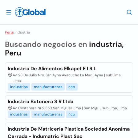
Peru
/
Industria
Buscando negocios en
industria,
Peru
Industria De Alimentos Elkapef E I R L
Av. 28 De Julio Nro. S/n Ayna Ayacucho La Mar | Ayna | subLima,
Lima
industrias
manufactureras
ncp
Industria Botonera S R Ltda
Av. Costanera Nro. 350 San Miguel Lima | San Migu | subLima, Lima
industrias
manufactureras
ncp
Industria De Matriceria Plastica Sociedad Anonima
Cerrada - Indumatric Plast Sac