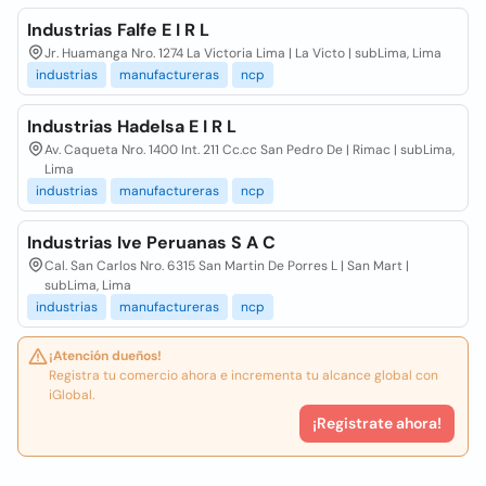
Industrias Falfe E I R L
Jr. Huamanga Nro. 1274 La Victoria Lima | La Victo | subLima, Lima
industrias
manufactureras
ncp
Industrias Hadelsa E I R L
Av. Caqueta Nro. 1400 Int. 211 Cc.cc San Pedro De | Rimac | subLima,
Lima
industrias
manufactureras
ncp
Industrias Ive Peruanas S A C
Cal. San Carlos Nro. 6315 San Martin De Porres L | San Mart |
subLima, Lima
industrias
manufactureras
ncp
¡Atención dueños!
Registra tu comercio ahora e incrementa tu alcance global con
iGlobal.
¡Registrate ahora!