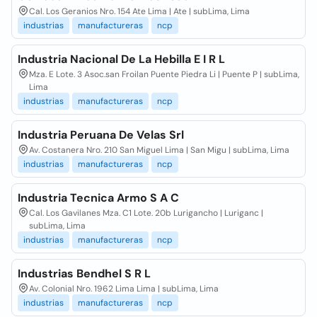
Cal. Los Geranios Nro. 154 Ate Lima | Ate | subLima, Lima
industrias
manufactureras
ncp
Industria Nacional De La Hebilla E I R L
Mza. E Lote. 3 Asoc.san Froilan Puente Piedra Li | Puente P | subLima,
Lima
industrias
manufactureras
ncp
Industria Peruana De Velas Srl
Av. Costanera Nro. 210 San Miguel Lima | San Migu | subLima, Lima
industrias
manufactureras
ncp
Industria Tecnica Armo S A C
Cal. Los Gavilanes Mza. C1 Lote. 20b Lurigancho | Luriganc |
subLima, Lima
industrias
manufactureras
ncp
Industrias Bendhel S R L
Av. Colonial Nro. 1962 Lima Lima | subLima, Lima
industrias
manufactureras
ncp