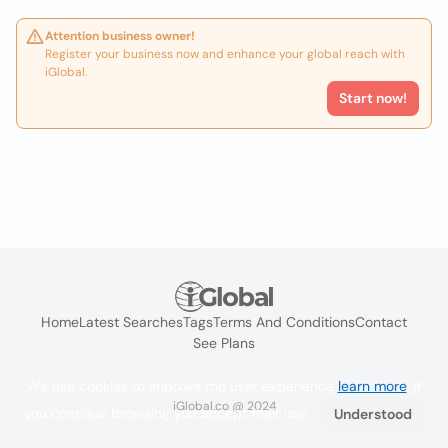
Attention business owner!
Register your business now and enhance your global reach with
iGlobal.
Start now!
Home
Latest Searches
Tags
Terms And Conditions
Contact
See Plans
We use cookies to improve the user experience
learn more
. If
iGlobal.co @ 2024
you continue browsing you accept their use.
Understood