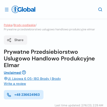
Polska
/
Brody podlaskie
/
Prywatne przedsiebiorstwo uslugowo handlowo produkcyjne elmar
Share
Prywatne Przedsiebiorstwo
Uslugowo Handlowo Produkcyjne
Elmar
Unclaimed
Ul. Lipowa 6 05-180 Brody | Brody
Write a review
+48 236624963
Last time updated: 2/16/23, 2:29 AM