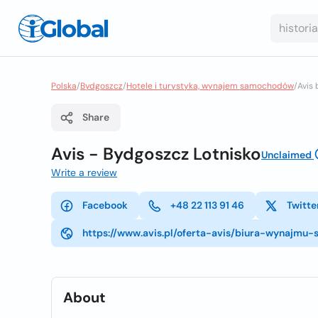
Polska
/
Bydgoszcz
/
Hotele i turystyka, wynajem samochodów
/
Avis 
Share
Avis - Bydgoszcz Lotnisko
Unclaimed
Write a review
Facebook
+48 22 113 91 46
Twitte
https://www.avis.pl/oferta-avis/biura-wynajmu
About