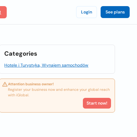
Login
See plans
Categories
Hotele i Turystyka, Wynajem samochodów
Attention business owner!
Register your business now and enhance your global reach
with iGlobal.
Start now!