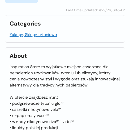
Last time updated: 7/29/26, 6:45 AM
Categories
Zakupy, Sklepy tytoniowe
About
Inspiration Store to wyjątkowe miejsce stworzone dla
pełnoletnich użytkowników tytoniu lub nikotyny, którzy
cenią nowoczesny styl i wygodę oraz szukają innowacyjnej
alternatywy dla tradycyjnych papierosów.
W ofercie znajdziesz m.in.:
• podgrzewacze tytoniu glo™
• saszetki nikotynowe velo™
• e-papierosy vuse™
• wkłady nikotynowe rivo™ i virto™
• liquidy polskiej produkcji