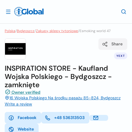
Polska
/
Bydgoszcz
/
Zakupy, sklepy tytoniowe
/
Esmoking world 47
Share
YEXT
INSPIRATION STORE - Kaufland
Wojska Polskiego - Bydgoszcz -
zamknięte
Owner verified
16 Wojska Polskiego Na środku pasażu 85-824, Bydgoszcz
Write a review
Facebook
+48 536313503
Website