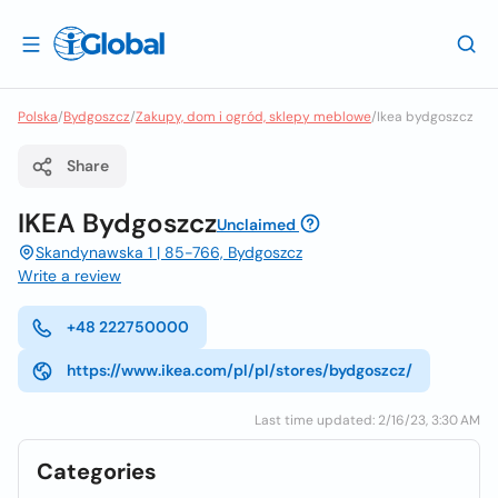
Polska
/
Bydgoszcz
/
Zakupy, dom i ogród, sklepy meblowe
/
Ikea bydgoszcz
Share
IKEA Bydgoszcz
Unclaimed
Skandynawska 1 | 85-766, Bydgoszcz
Write a review
+48 222750000
https://www.ikea.com/pl/pl/stores/bydgoszcz/
Last time updated: 2/16/23, 3:30 AM
Categories