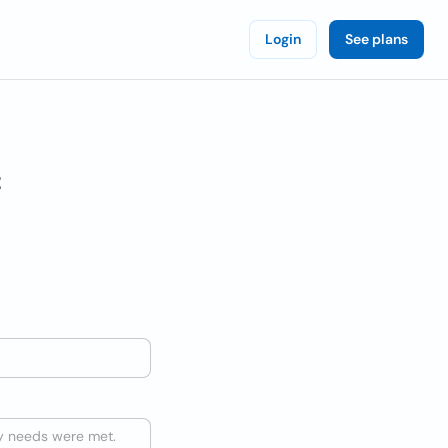
Login
See plans
z