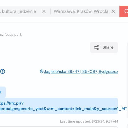
cz focus park
Share
Jagiellońska 39-47 | 85-097, Bydgoszcz
r
tps://kfc.pl/?
mpaign=generic_yext&utm_content=link_main&y_source=1_
Last time updated: 8/23/24, 9:37 AM