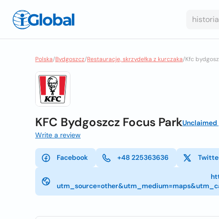
Polska
/
Bydgoszcz
/
Restauracje, skrzydełka z kurczaka
/
Kfc bydgosz
KFC Bydgoszcz Focus Park
Unclaimed
Write a review
Facebook
+48 225363636
Twitte
ht
utm_source=other&utm_medium=maps&utm_ca