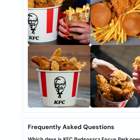
Frequently Asked Questions
Which days is KFC Bydgoszcz Focus Park ope