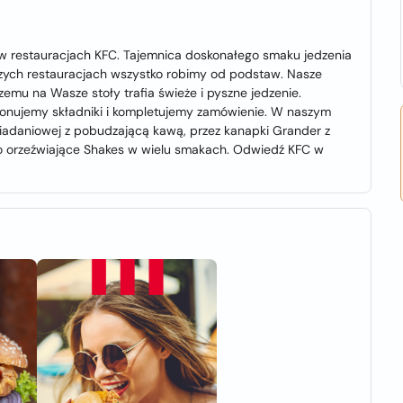
w restauracjach KFC. Tajemnica doskonałego smaku jedzenia
szych restauracjach wszystko robimy od podstaw. Nasze
mu na Wasze stoły trafia świeże i pyszne jedzenie.
jonujemy składniki i kompletujemy zamówienie. W naszym
niadaniowej z pobudzającą kawą, przez kanapki Grander z
o orzeźwiające Shakes w wielu smakach. Odwiedź KFC w