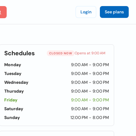
Login
See plans
Schedules
Opens at 9:00 AM
CLOSED NOW
Monday
9:00 AM - 9:00 PM
Tuesday
9:00 AM - 9:00 PM
Wednesday
9:00 AM - 9:00 PM
Thursday
9:00 AM - 9:00 PM
Friday
9:00 AM - 9:00 PM
Saturday
9:00 AM - 9:00 PM
MTU1MDYwODYtNjQ1LWxvY2F0aW9uLndlYnNpdGU%3D
Sunday
12:00 PM - 8:00 PM