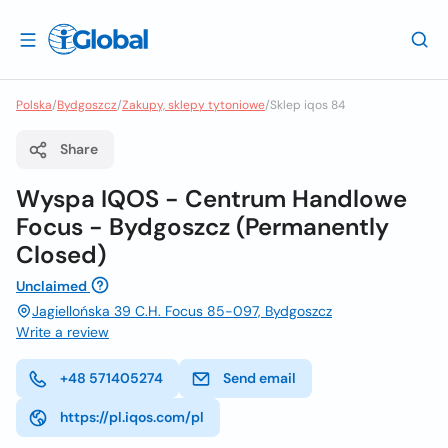
Polska
/
Bydgoszcz
/
Zakupy, sklepy tytoniowe
/
Sklep iqos 84
Share
Wyspa IQOS - Centrum Handlowe
Focus - Bydgoszcz (Permanently
Closed)
Unclaimed
Jagiellońska 39 C.H. Focus 85-097, Bydgoszcz
Write a review
+48 571405274
Send email
https://pl.iqos.com/pl