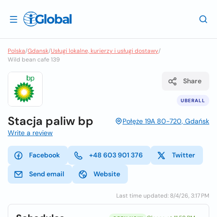
Polska
/
Gdansk
/
Usługi lokalne, kurierzy i usługi dostawy
/
Wild bean cafe 139
Share
UBERALL
Stacja paliw bp
Połęże 19A 80-720, Gdańsk
Write a review
Facebook
+48 603 901 376
Twitter
Send email
Website
Last time updated: 8/4/26, 3:17 PM