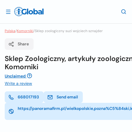
Polska
/
Komorniki
/
Sklep zoologiczny suzi wojciech sznajder
Share
Sklep Zoologiczny, artykuły zoologiczn
Komorniki
Unclaimed
Write a review
668017193
Send email
https://panoramafirm.pl/wielkopolskie,pozna%C5%84sk