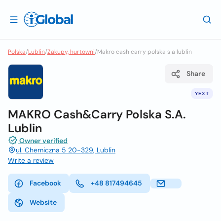
Polska
/
Lublin
/
Zakupy, hurtowni
/
Makro cash carry polska s a lublin
Share
YEXT
MAKRO Cash&Carry Polska S.A.
Lublin
Owner verified
ul. Chemiczna 5 20-329, Lublin
Write a review
Facebook
+48 817494645
Website