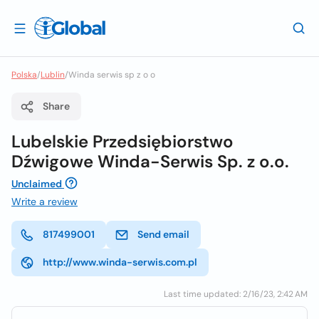
Polska
/
Lublin
/
Winda serwis sp z o o
Share
Lubelskie Przedsiębiorstwo
Dźwigowe Winda-Serwis Sp. z o.o.
Unclaimed
Write a review
817499001
Send email
http://www.winda-serwis.com.pl
Last time updated: 2/16/23, 2:42 AM