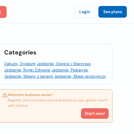
Login
See plans
Categories
Zakupy, Dyskont
Jedzenie, Owoce i Warzywa
Jedzenie, Rynki Zdrowie
Jedzenie, Piekarnie
Jedzenie, Sklepy z serami
Jedzenie, Sklep spożywczy
Attention business owner!
Register your business now and enhance your global reach
with iGlobal.
Start now!