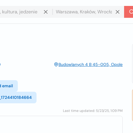
Budowlanych 4 B 45-005, Opole
d email
ll_1724410184664
Last time updated: 5/23/25, 1:09 PM