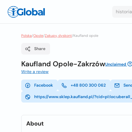
Polska
/
Opole
/
Zakupy, dyskont
/
Kaufland opole
Share
Kaufland Opole-Zakrzów
Unclaimed
Write a review
Facebook
+48 800 300 062
Sen
https://www.sklep.kaufland.pl/?cid=pl:loc:ubera
About