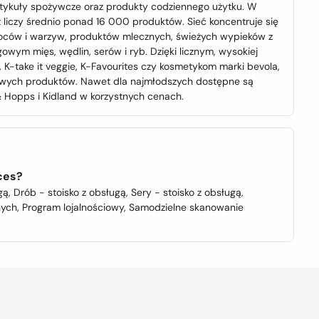
rtykuły spożywcze oraz produkty codziennego użytku. W
 liczy średnio ponad 16 000 produktów. Sieć koncentruje się
oców i warzyw, produktów mlecznych, świeżych wypieków z
owym mięs, wędlin, serów i ryb. Dzięki licznym, wysokiej
, K-take it veggie, K-Favourites czy kosmetykom marki bevola,
kowych produktów. Nawet dla najmłodszych dostępne są
& Hopps i Kidland w korzystnych cenach.
ces?
ą, Drób - stoisko z obsługą, Sery - stoisko z obsługą,
nych, Program lojalnościowy, Samodzielne skanowanie