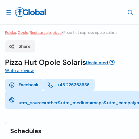
Polska
/
Opole
/
Restauracje, pizza
/
Pizza hut express opole solaris
Share
Pizza Hut Opole Solaris
Unclaimed
Write a review
Facebook
+48 225363636
utm_source=other&utm_medium=maps&utm_campaign=
Schedules