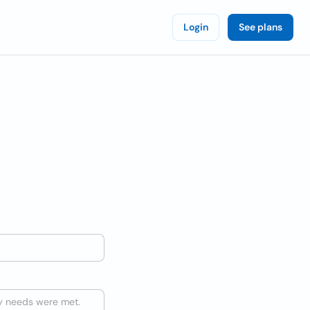
Login
See plans