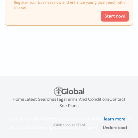
Register your business now and enhance your global reach with
iGlobal.
Start now!
Home
Latest Searches
Tags
Terms And Conditions
Contact
See Plans
We use cookies to improve the user experience
learn more
. If
iGlobal.co @ 2024
you continue browsing you accept their use.
Understood