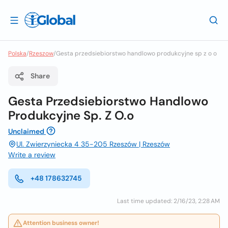
Polska
/
Rzeszow
/
Gesta przedsiebiorstwo handlowo produkcyjne sp z o o
Share
Gesta Przedsiebiorstwo Handlowo
Produkcyjne Sp. Z O.o
Unclaimed
Ul. Zwierzyniecka 4 35-205 Rzeszów | Rzeszów
Write a review
+48 178632745
Last time updated: 2/16/23, 2:28 AM
Attention business owner!