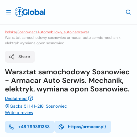
Polska
/
Sosnowiec
/
Automobilowy, auto naprawa
/
Warsztat samochodowy sosnowiec armacar auto serwis mechanik
elektryk wymiana opon sosnowiec
Share
Warsztat samochodowy Sosnowiec
- Armacar Auto Serwis. Mechanik,
elektryk, wymiana opon Sosnowiec.
Unclaimed
Gacka 5i | 41-218, Sosnowiec
Write a review
+48 799361383
https://armacar.pl/