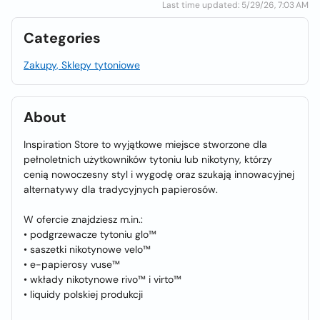
Last time updated: 5/29/26, 7:03 AM
Categories
Zakupy, Sklepy tytoniowe
About
Inspiration Store to wyjątkowe miejsce stworzone dla
pełnoletnich użytkowników tytoniu lub nikotyny, którzy
cenią nowoczesny styl i wygodę oraz szukają innowacyjnej
alternatywy dla tradycyjnych papierosów.
W ofercie znajdziesz m.in.:
• podgrzewacze tytoniu glo™
• saszetki nikotynowe velo™
• e-papierosy vuse™
• wkłady nikotynowe rivo™ i virto™
• liquidy polskiej produkcji