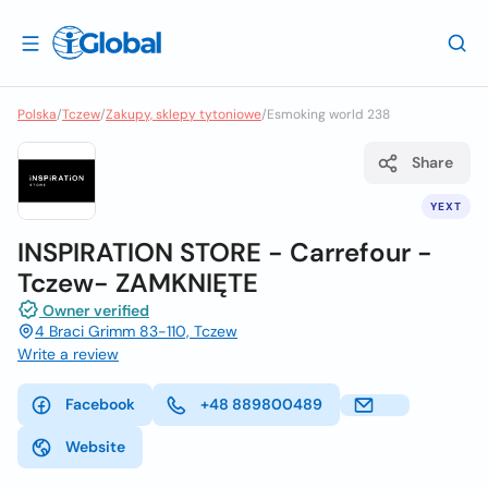
Polska
/
Tczew
/
Zakupy, sklepy tytoniowe
/
Esmoking world 238
Share
YEXT
INSPIRATION STORE - Carrefour -
Tczew- ZAMKNIĘTE
Owner verified
4 Braci Grimm 83-110, Tczew
Write a review
Facebook
+48 889800489
Website