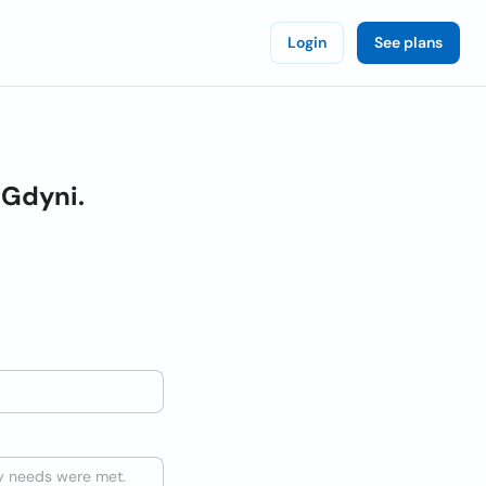
Login
See plans
 Gdyni.