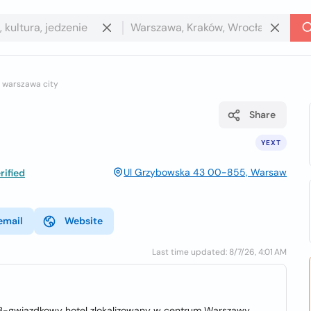
s warszawa city
Share
YEXT
Ul Grzybowska 43 00-855, Warsaw
ified
email
Website
Last time updated: 8/7/26, 4:01 AM
, 3-gwiazdkowy hotel zlokalizowany w centrum Warszawy.