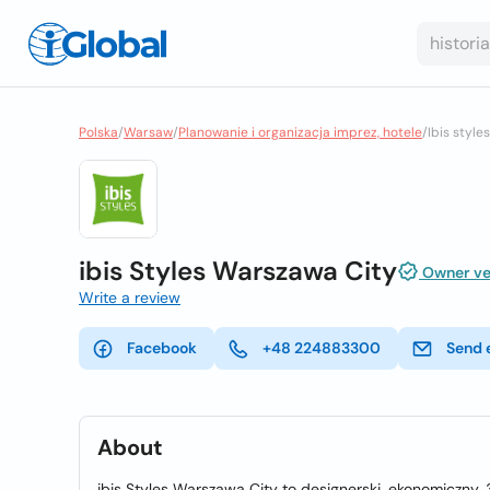
Polska
/
Warsaw
/
Planowanie i organizacja imprez, hotele
/
Ibis style
ibis Styles Warszawa City
Owner ver
Write a review
Facebook
+48 224883300
Send 
About
ibis Styles Warszawa City to designerski, ekonomiczny