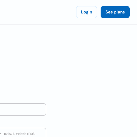
Login
See plans