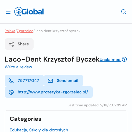
Polska
/
Zgorzelec
/
Laco dent krzysztof byczek
Share
Laco-Dent Krzysztof Byczek
Unclaimed
Write a review
757717047
Send email
http://www.protetyka-zgorzelec.pl/
Last time updated: 2/16/23, 2:39 AM
Categories
Edukacja, Szkoły dla dorosłych