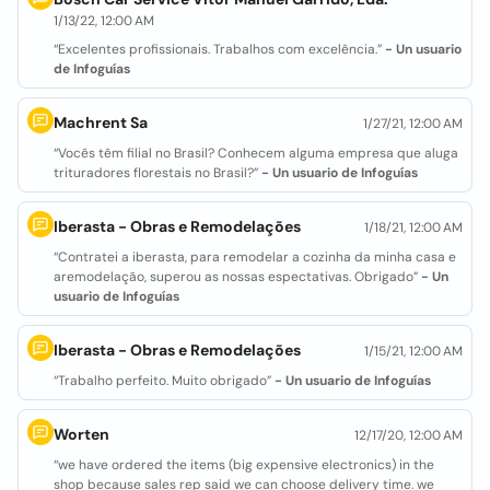
1/13/22, 12:00 AM
“Excelentes profissionais. Trabalhos com excelência.”
- Un usuario
de Infoguías
Machrent Sa
1/27/21, 12:00 AM
“Vocês têm filial no Brasil? Conhecem alguma empresa que aluga
trituradores florestais no Brasil?”
- Un usuario de Infoguías
Iberasta - Obras e Remodelações
1/18/21, 12:00 AM
“Contratei a iberasta, para remodelar a cozinha da minha casa e
aremodelação, superou as nossas espectativas. Obrigado”
- Un
usuario de Infoguías
Iberasta - Obras e Remodelações
1/15/21, 12:00 AM
“Trabalho perfeito. Muito obrigado”
- Un usuario de Infoguías
Worten
12/17/20, 12:00 AM
“we have ordered the items (big expensive electronics) in the
shop because sales rep said we can choose delivery time. we