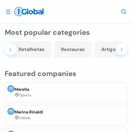
Most popular categories
s
Retalhistas
Restaurao
Artigos e eq
Featured companies
Marella
Oporto
Marina Rinaldi
Lisboa