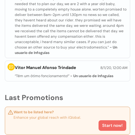
needed that to plan our day, we are 2 with a year old baby,
moving to a compeletely empty house alone. worten promised to
deliver between 8am-2pm until 1.30pm no news so we called,
they havent heard about our rider. they promised we will have
the items delivered the same day, we were waiting. around 4pm
we received the call the items cannot be delivered that day. we
havent been offered any compensation either. this is
unacceptable, i heard many similar cases. if you can just do
choose an other source to buy your electrodomestics.”
- Un
usuario de Infoguías
Vitor Manuel Afonso Trindade
8/1/20, 12:00 AM
“Têm um ótimo foncionamento!”
- Un usuario de Infoguías
Last Promotions
Want to be listed here?
Enhance your global reach with iGlobal.
Start now!